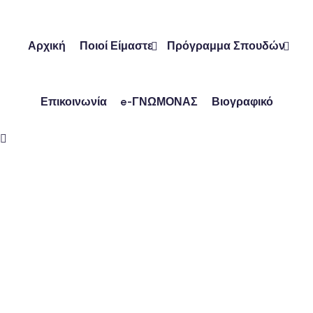
Skip
to
content
Αρχική
Ποιοί Είμαστε
Πρόγραμμα Σπουδών
Επικοινωνία
e-ΓΝΩΜΟΝΑΣ
Βιογραφικό
ών
ν