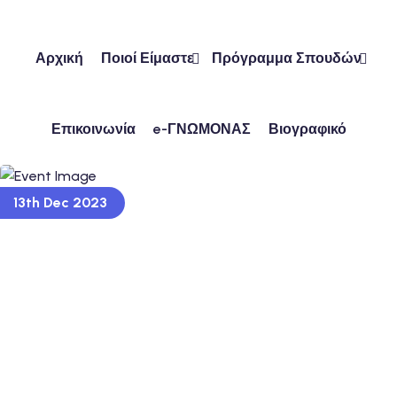
Skip
to
content
Αρχική
Ποιοί Είμαστε
Πρόγραμμα Σπουδών
Επικοινωνία
e-ΓΝΩΜΟΝΑΣ
Βιογραφικό
ών
13th Dec 2023
ν