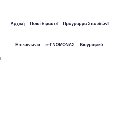
Skip
to
content
Αρχική
Ποιοί Είμαστε
Πρόγραμμα Σπουδών
Επικοινωνία
e-ΓΝΩΜΟΝΑΣ
Βιογραφικό
ών
ν