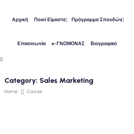
Skip
to
content
Αρχική
Ποιοί Είμαστε
Πρόγραμμα Σπουδών
Επικοινωνία
e-ΓΝΩΜΟΝΑΣ
Βιογραφικό
ών
ν
Category:
Sales Marketing
Home
Course